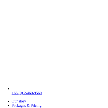
+66 (0) 2-460-9560
Our story
Packages & Pricing